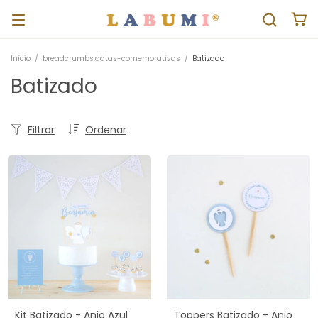
Início
/
breadcrumbs.datas-comemorativas
/
Batizado
Batizado
Filtrar
Ordenar
Kit Batizado - Anjo Azul
Toppers Batizado - Anjo