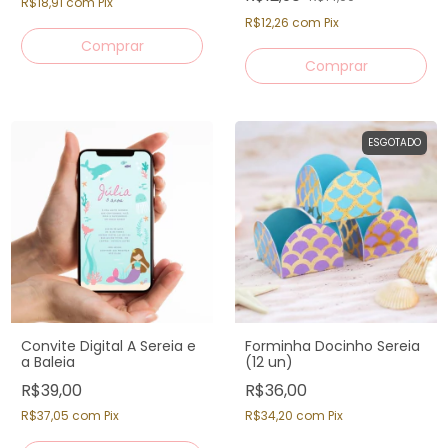
R$18,91
com
Pix
R$12,26
com
Pix
ESGOTADO
Convite Digital A Sereia e
Forminha Docinho Sereia
a Baleia
(12 un)
R$39,00
R$36,00
R$37,05
com
Pix
R$34,20
com
Pix