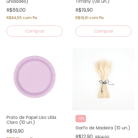
unidades)
Tiffany (08 un.)
R$89,00
R$19,90
R$84,55
com
Pix
R$18,91
com
Pix
Prato de Papel Liso Lilás
-
13
%
Claro (10 un.)
Garfo de Madeira (10 un.)
R$19,90
R$12,90
R$14,90