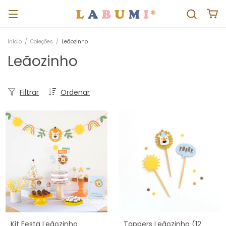
Início
/
Coleções
/
Leãozinho
Leãozinho
Filtrar
Ordenar
Kit Festa Leãozinho
Toppers Leãozinho (12