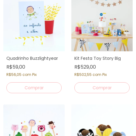
Quadrinho Buzzlightyear
Kit Festa Toy Story Big
R$59,00
R$529,00
R$56,05
com
Pix
R$502,55
com
Pix