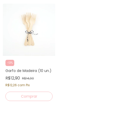
-
13
%
Garfo de Madeira (10 un.)
R$12,90
R$14,90
R$12,26
com
Pix