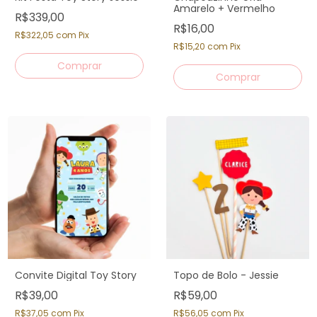
Amarelo + Vermelho
R$339,00
R$16,00
R$322,05
com
Pix
R$15,20
com
Pix
Convite Digital Toy Story
Topo de Bolo - Jessie
R$39,00
R$59,00
R$37,05
com
Pix
R$56,05
com
Pix