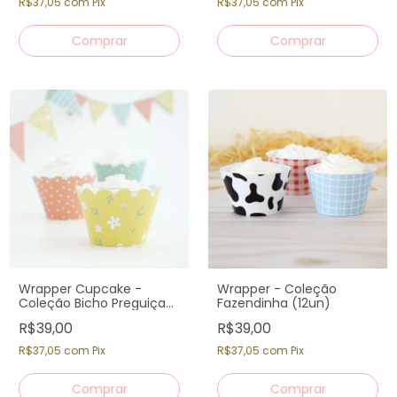
R$37,05
com
Pix
R$37,05
com
Pix
Wrapper Cupcake -
Wrapper - Coleção
Coleção Bicho Preguiça
Fazendinha (12un)
(12un)
R$39,00
R$39,00
R$37,05
com
Pix
R$37,05
com
Pix