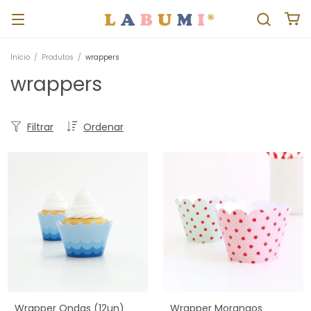
Início
/
Produtos
/
wrappers
wrappers
Filtrar
Ordenar
Wrapper Ondas (12un)
Wrapper Morangos