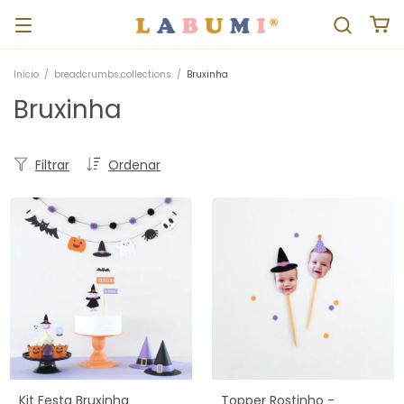
Início
/
breadcrumbs.collections
/
Bruxinha
Bruxinha
Filtrar
Ordenar
Kit Festa Bruxinha
Topper Rostinho -